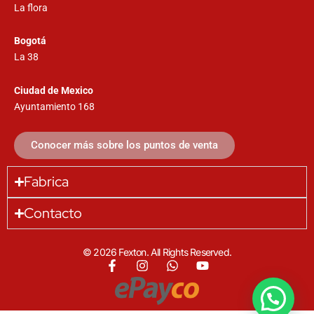
La flora
Bogotá
La 38
Ciudad de Mexico
Ayuntamiento 168
Conocer más sobre los puntos de venta
Fabrica
Contacto
© 2026 Fexton. All Rights Reserved.
F
I
W
Y
a
n
h
o
c
s
a
u
e
t
t
t